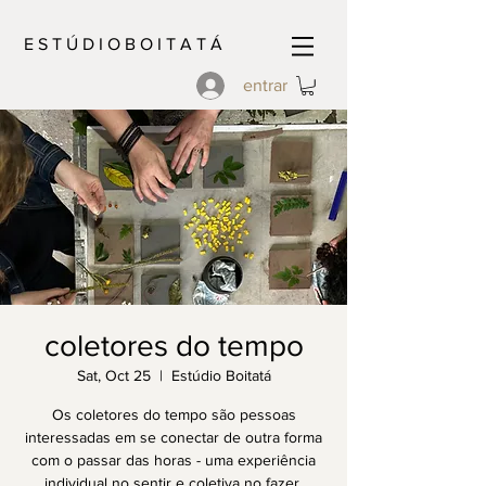
E S T Ú D I O B O I T A T Á
entrar
coletores do tempo
Sat, Oct 25
  |  
Estúdio Boitatá
Os coletores do tempo são pessoas
interessadas em se conectar de outra forma
com o passar das horas - uma experiência
individual no sentir e coletiva no fazer.