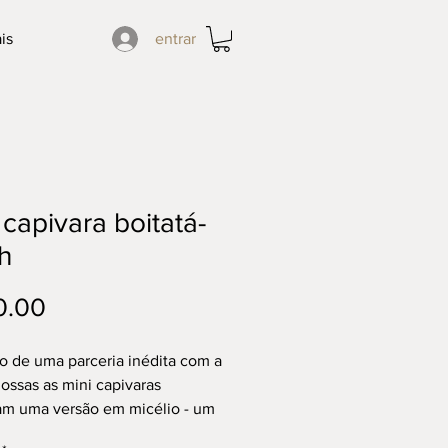
is
entrar
 capivara boitatá-
h
Price
0.00
o de uma parceria inédita com a
ossas as mini capivaras
m uma versão em micélio - um
l sustentável e inovador
que