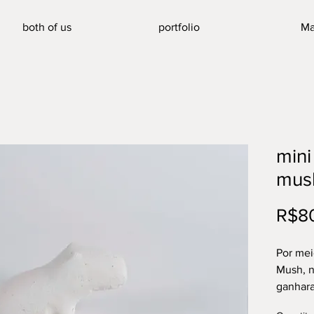
both of us
portfolio
Ma
mini
mus
R$8
Por mei
Mush, n
ganhara
materia