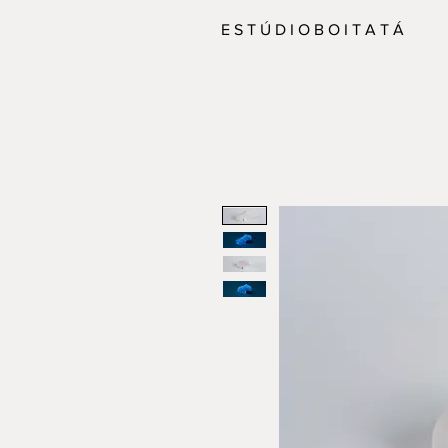
E S T Ú D I O B O I T A T Á